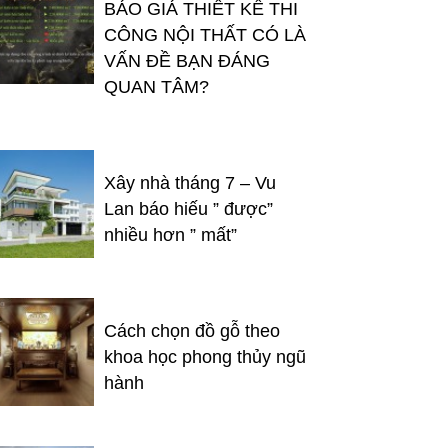
BÁO GIÁ THIẾT KẾ THI
CÔNG NỘI THẤT CÓ LÀ
VẤN ĐỀ BẠN ĐÁNG
QUAN TÂM?
Xây nhà tháng 7 – Vu
Lan báo hiếu ” được”
nhiều hơn ” mất”
Cách chọn đồ gỗ theo
khoa học phong thủy ngũ
hành