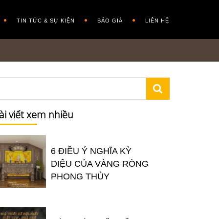
TIN TỨC & SỰ KIỆN
BÁO GIÁ
LIÊN HỆ
ài viết xem nhiều
6 ĐIỀU Ý NGHĨA KỲ
DIỆU CỦA VÀNG RÒNG
PHONG THỦY