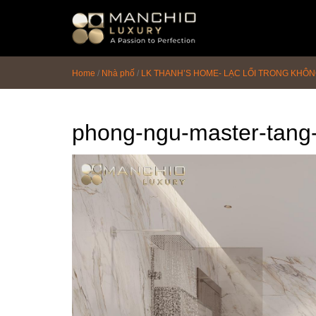
id="homepagex">
Home
/
Nhà phố
/
LK THANH’S HOME- LẠC LỐI TRONG KHÔN
phong-ngu-master-tang