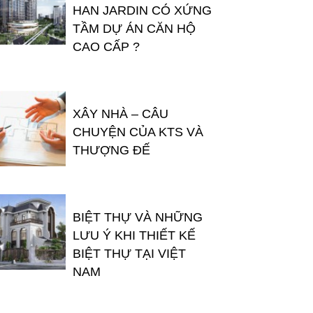
HAN JARDIN CÓ XỨNG
TẦM DỰ ÁN CĂN HỘ
CAO CẤP ?
XÂY NHÀ – CÂU
CHUYỆN CỦA KTS VÀ
THƯỢNG ĐẾ
BIỆT THỰ VÀ NHỮNG
LƯU Ý KHI THIẾT KẾ
BIỆT THỰ TẠI VIỆT
NAM