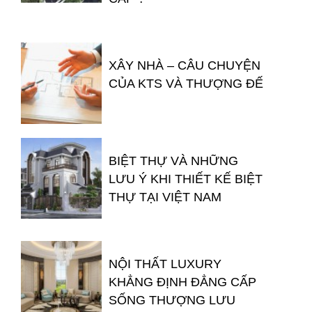
XÂY NHÀ – CÂU CHUYỆN
CỦA KTS VÀ THƯỢNG ĐẾ
BIỆT THỰ VÀ NHỮNG
LƯU Ý KHI THIẾT KẾ BIỆT
THỰ TẠI VIỆT NAM
NỘI THẤT LUXURY
KHẲNG ĐỊNH ĐẲNG CẤP
SỐNG THƯỢNG LƯU