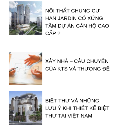
NỘI THẤT CHUNG CƯ
HAN JARDIN CÓ XỨNG
TẦM DỰ ÁN CĂN HỘ CAO
CẤP ?
XÂY NHÀ – CÂU CHUYỆN
CỦA KTS VÀ THƯỢNG ĐẾ
BIỆT THỰ VÀ NHỮNG
LƯU Ý KHI THIẾT KẾ BIỆT
THỰ TẠI VIỆT NAM