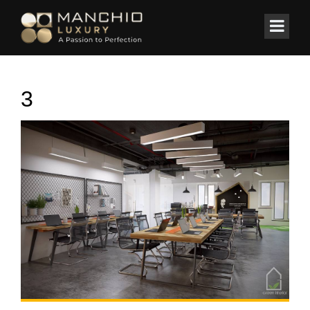
id="homepagex">
Home
/
Văn phòng
/
Dự án thiết kế văn phòng hiện đại tuyệt đẹp
3