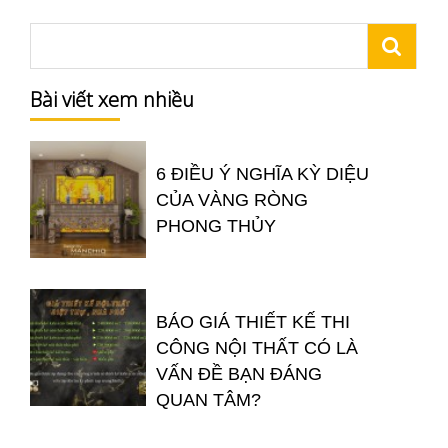
Bài viết xem nhiều
6 ĐIỀU Ý NGHĨA KỲ DIỆU
CỦA VÀNG RÒNG
PHONG THỦY
BÁO GIÁ THIẾT KẾ THI
CÔNG NỘI THẤT CÓ LÀ
VẤN ĐỀ BẠN ĐÁNG
QUAN TÂM?