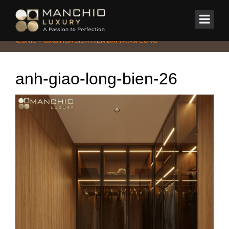
id="homepagex">
Home
/
CHUNG CƯ - PENTHOUSE - DUPLEX
/
DUPLEX GREEN
ICONIC – GIAO HÒA GIỮA HIỆN ĐẠI VÀ ẤM CÚNG
anh-giao-long-bien-26