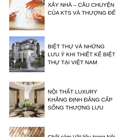
XÂY NHÀ – CÂU CHUYỆN
CỦA KTS VÀ THƯỢNG ĐẾ
BIỆT THỰ VÀ NHỮNG
LƯU Ý KHI THIẾT KẾ BIỆT
THỰ TẠI VIỆT NAM
NỘI THẤT LUXURY
KHẲNG ĐỊNH ĐẲNG CẤP
SỐNG THƯỢNG LƯU