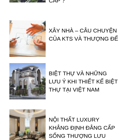
CẤP ?
XÂY NHÀ – CÂU CHUYỆN
CỦA KTS VÀ THƯỢNG ĐẾ
BIỆT THỰ VÀ NHỮNG
LƯU Ý KHI THIẾT KẾ BIỆT
THỰ TẠI VIỆT NAM
NỘI THẤT LUXURY
KHẲNG ĐỊNH ĐẲNG CẤP
SỐNG THƯỢNG LƯU