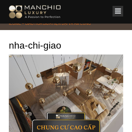
id="homepagex">
Home
/
CHUNG CƯ - PENTHOUSE - DUPLEX
/
DUPLEX GREEN
ICONIC – GIAO HÒA GIỮA HIỆN ĐẠI VÀ ẤM CÚNG
nha-chi-giao