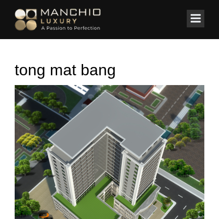
id="homepagex">
Home
/
KHÁCH SẠN
/
Khách sạn Hòa Xá Tower Hotel Hải Dương
tong mat bang