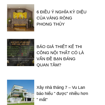
6 ĐIỀU Ý NGHĨA KỲ DIỆU
CỦA VÀNG RÒNG
PHONG THỦY
BÁO GIÁ THIẾT KẾ THI
CÔNG NỘI THẤT CÓ LÀ
VẤN ĐỀ BẠN ĐÁNG
QUAN TÂM?
Xây nhà tháng 7 – Vu Lan
báo hiếu ” được” nhiều hơn
” mất”