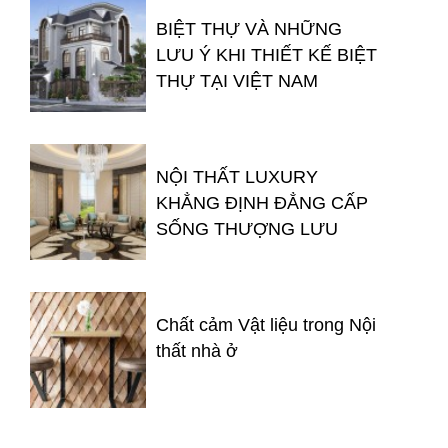
BIỆT THỰ VÀ NHỮNG
LƯU Ý KHI THIẾT KẾ BIỆT
THỰ TẠI VIỆT NAM
NỘI THẤT LUXURY
KHẲNG ĐỊNH ĐẲNG CẤP
SỐNG THƯỢNG LƯU
Chất cảm Vật liệu trong Nội
thất nhà ở