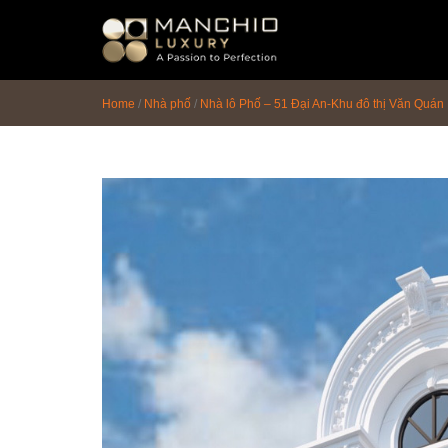
id="homepagex">
Home
/
Nhà phố
/
Nhà lô Phố – 51 Đại An-Khu đô thị Văn Quán