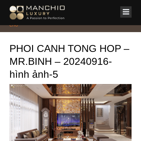
id="homepagex">
Home
/
Nhà phố
/
MR.BINH’S HOME – BIỂU TƯỢNG VẺ ĐẸP GỖ ÓC
CHÓ
PHOI CANH TONG HOP –
MR.BINH – 20240916-
hình ảnh-5