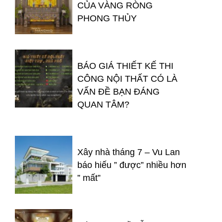
CỦA VÀNG RÒNG
PHONG THỦY
BÁO GIÁ THIẾT KẾ THI
CÔNG NỘI THẤT CÓ LÀ
VẤN ĐỀ BẠN ĐÁNG
QUAN TÂM?
Xây nhà tháng 7 – Vu Lan
báo hiếu ” được” nhiều hơn
” mất”