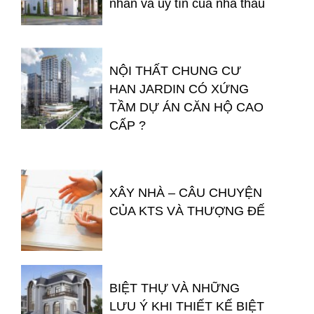
nhân và uy tín của nhà thầu
NỘI THẤT CHUNG CƯ
HAN JARDIN CÓ XỨNG
TẦM DỰ ÁN CĂN HỘ CAO
CẤP ?
XÂY NHÀ – CÂU CHUYỆN
CỦA KTS VÀ THƯỢNG ĐẾ
BIỆT THỰ VÀ NHỮNG
LƯU Ý KHI THIẾT KẾ BIỆT