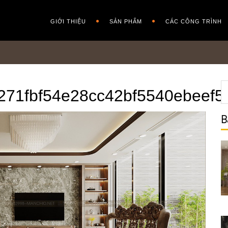
GIỚI THIỆU
SẢN PHẨM
CÁC CÔNG TRÌNH
71fbf54e28cc42bf5540ebeef5
B