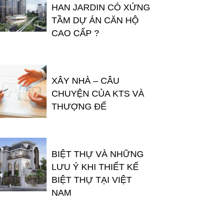
HAN JARDIN CÓ XỨNG
TẦM DỰ ÁN CĂN HỘ
CAO CẤP ?
XÂY NHÀ – CÂU
CHUYỆN CỦA KTS VÀ
THƯỢNG ĐẾ
BIỆT THỰ VÀ NHỮNG
LƯU Ý KHI THIẾT KẾ
BIỆT THỰ TẠI VIỆT
NAM