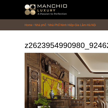
id="homepagex">
Home
/
Nhà phố
/
Nhà Phố Ninh Hiệp-Gia Lâm-Hà Nội
z2623954990980_92462