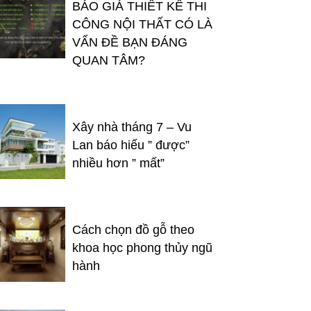
BÁO GIÁ THIẾT KẾ THI
CÔNG NỘI THẤT CÓ LÀ
VẤN ĐỀ BẠN ĐÁNG
QUAN TÂM?
Xây nhà tháng 7 – Vu
Lan báo hiếu ” được”
nhiều hơn ” mất”
Cách chọn đồ gỗ theo
khoa học phong thủy ngũ
hành