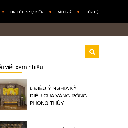
TIN TỨC & SỰ KIỆN
BÁO GIÁ
LIÊN HỆ
9
ài viết xem nhiều
6 ĐIỀU Ý NGHĨA KỲ
DIỆU CỦA VÀNG RÒNG
PHONG THỦY