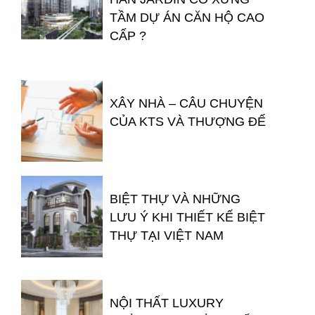
TẦM DỰ ÁN CĂN HỘ CAO
CẤP ?
XÂY NHÀ – CÂU CHUYỆN
CỦA KTS VÀ THƯỢNG ĐẾ
BIỆT THỰ VÀ NHỮNG
LƯU Ý KHI THIẾT KẾ BIỆT
THỰ TẠI VIỆT NAM
NỘI THẤT LUXURY