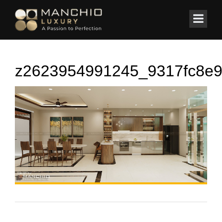
id="homepagex">
Home
/
Nhà phố
/
Nhà Phố Ninh Hiệp-Gia Lâm-Hà Nội
z2623954991245_9317fc8e