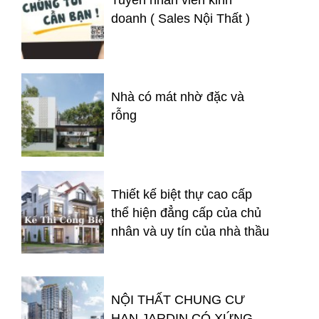
doanh ( Sales Nội Thất )
Nhà có mát nhờ đặc và
rỗng
Thiết kế biệt thự cao cấp
thể hiện đẳng cấp của chủ
nhân và uy tín của nhà thầu
NỘI THẤT CHUNG CƯ
HAN JARDIN CÓ XỨNG