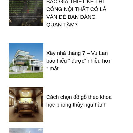
BÁO GIÁ THIẾT KẾ THI
CÔNG NỘI THẤT CÓ LÀ
VẤN ĐỀ BẠN ĐÁNG
QUAN TÂM?
Xây nhà tháng 7 – Vu Lan
báo hiếu ” được” nhiều hơn
” mất”
Cách chọn đồ gỗ theo khoa
học phong thủy ngũ hành