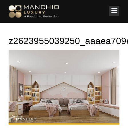
id="homepagex">
Home
/
Nhà phố
/
Nhà Phố Ninh Hiệp-Gia Lâm-Hà Nội
z2623955039250_aaaea709