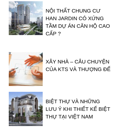
NỘI THẤT CHUNG CƯ
HAN JARDIN CÓ XỨNG
TẦM DỰ ÁN CĂN HỘ CAO
CẤP ?
XÂY NHÀ – CÂU CHUYỆN
CỦA KTS VÀ THƯỢNG ĐẾ
BIỆT THỰ VÀ NHỮNG
LƯU Ý KHI THIẾT KẾ BIỆT
THỰ TẠI VIỆT NAM