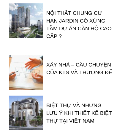
NỘI THẤT CHUNG CƯ
HAN JARDIN CÓ XỨNG
TẦM DỰ ÁN CĂN HỘ CAO
CẤP ?
XÂY NHÀ – CÂU CHUYỆN
CỦA KTS VÀ THƯỢNG ĐẾ
BIỆT THỰ VÀ NHỮNG
LƯU Ý KHI THIẾT KẾ BIỆT
THỰ TẠI VIỆT NAM