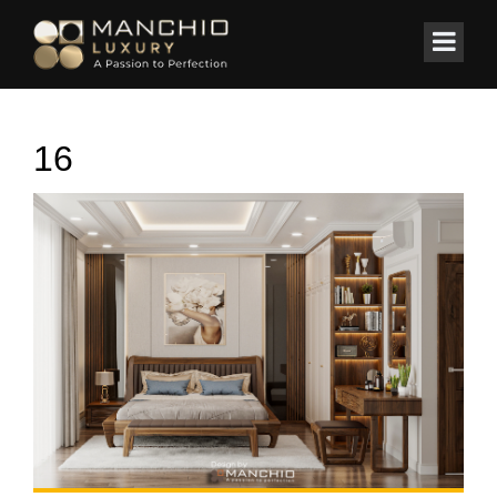
id="homepagex">
Home
/
Nhà phố
/
Nhà Phố phong cách tân cổ
16