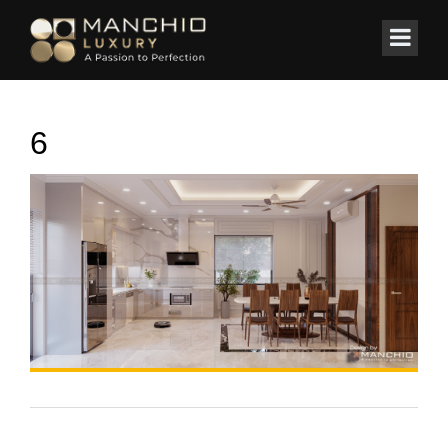
id="homepagex">
Home
/
Nhà phố
/
Nhà Phố phong cách tân cổ
6