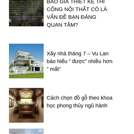
BÁO GIÁ THIẾT KẾ THI
CÔNG NỘI THẤT CÓ LÀ
VẤN ĐỀ BẠN ĐÁNG
QUAN TÂM?
Xây nhà tháng 7 – Vu Lan
báo hiếu ” được” nhiều hơn
” mất”
Cách chọn đồ gỗ theo khoa
học phong thủy ngũ hành