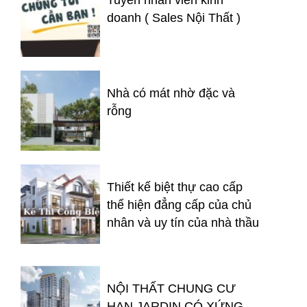
doanh ( Sales Nội Thất )
Nhà có mát nhờ đặc và
rỗng
Thiết kế biệt thự cao cấp
thể hiện đẳng cấp của chủ
nhân và uy tín của nhà thầu
NỘI THẤT CHUNG CƯ
HAN JARDIN CÓ XỨNG