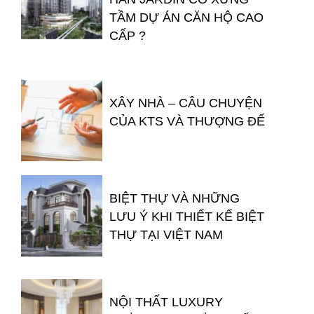
TẦM DỰ ÁN CĂN HỘ CAO
CẤP ?
XÂY NHÀ – CÂU CHUYỆN
CỦA KTS VÀ THƯỢNG ĐẾ
BIỆT THỰ VÀ NHỮNG
LƯU Ý KHI THIẾT KẾ BIỆT
THỰ TẠI VIỆT NAM
NỘI THẤT LUXURY