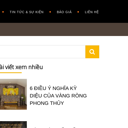
TIN TỨC & SỰ KIỆN
BÁO GIÁ
LIÊN HỆ
ài viết xem nhiều
6 ĐIỀU Ý NGHĨA KỲ
DIỆU CỦA VÀNG RÒNG
PHONG THỦY