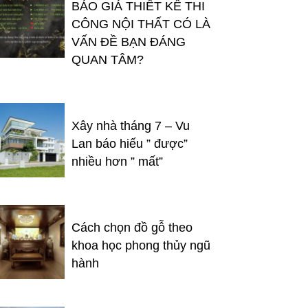
BÁO GIÁ THIẾT KẾ THI
CÔNG NỘI THẤT CÓ LÀ
VẤN ĐỀ BẠN ĐÁNG
QUAN TÂM?
Xây nhà tháng 7 – Vu
Lan báo hiếu ” được”
nhiều hơn ” mất”
Cách chọn đồ gỗ theo
khoa học phong thủy ngũ
hành