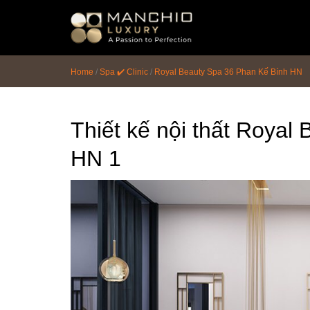
id="homepagex">
Home
/
Spa ✔️ Clinic
/
Royal Beauty Spa 36 Phan Kế Bính HN
Thiết kế nội thất Royal
HN 1