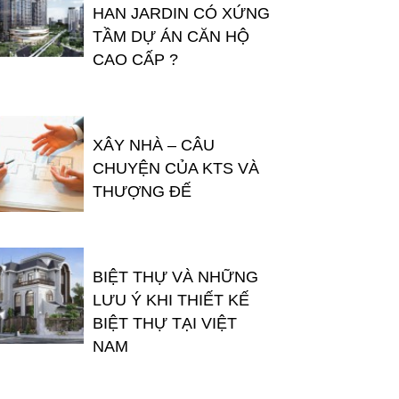
HAN JARDIN CÓ XỨNG
TẦM DỰ ÁN CĂN HỘ
CAO CẤP ?
XÂY NHÀ – CÂU
CHUYỆN CỦA KTS VÀ
THƯỢNG ĐẾ
BIỆT THỰ VÀ NHỮNG
LƯU Ý KHI THIẾT KẾ
BIỆT THỰ TẠI VIỆT
NAM