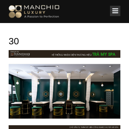
id="homepagex">
Home
/
Spa ✔️ Clinic
/
Thiết kế Beauty Spa Trà My
30