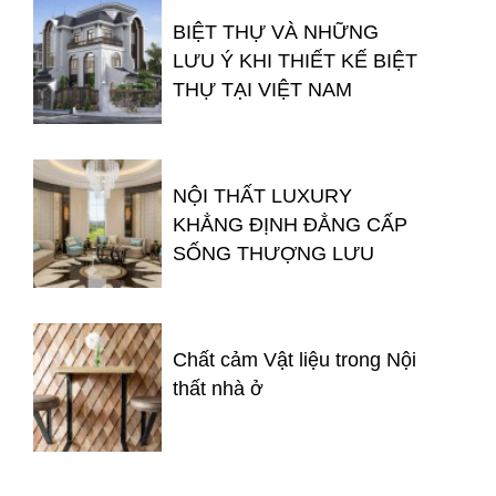
BIỆT THỰ VÀ NHỮNG
LƯU Ý KHI THIẾT KẾ BIỆT
THỰ TẠI VIỆT NAM
NỘI THẤT LUXURY
KHẲNG ĐỊNH ĐẲNG CẤP
SỐNG THƯỢNG LƯU
Chất cảm Vật liệu trong Nội
thất nhà ở