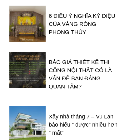
6 ĐIỀU Ý NGHĨA KỲ DIỆU
CỦA VÀNG RÒNG
PHONG THỦY
BÁO GIÁ THIẾT KẾ THI
CÔNG NỘI THẤT CÓ LÀ
VẤN ĐỀ BẠN ĐÁNG
QUAN TÂM?
Xây nhà tháng 7 – Vu Lan
báo hiếu ” được” nhiều hơn
” mất”