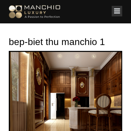
id="homepagex">
Home
/
BIỆT THỰ
/
Thiết kế Biệt Thự châu âu cổ điển tại Hải Dương
bep-biet thu manchio 1