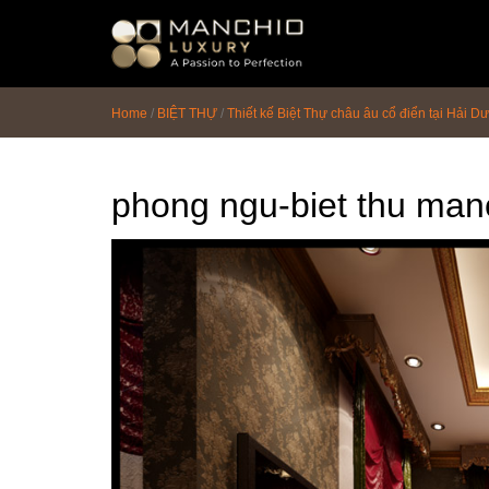
id="homepagex">
Home
/
BIỆT THỰ
/
Thiết kế Biệt Thự châu âu cổ điển tại Hải D
phong ngu-biet thu man