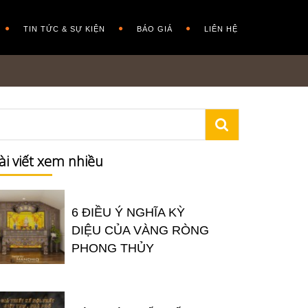
TIN TỨC & SỰ KIỆN
BÁO GIÁ
LIÊN HỆ
ài viết xem nhiều
6 ĐIỀU Ý NGHĨA KỲ
DIỆU CỦA VÀNG RÒNG
PHONG THỦY