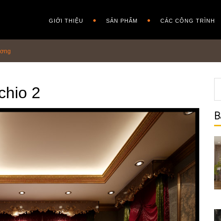
GIỚI THIỆU
SẢN PHẨM
CÁC CÔNG TRÌNH
ương
chio 2
B