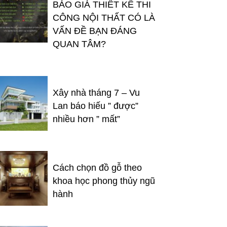
BÁO GIÁ THIẾT KẾ THI
CÔNG NỘI THẤT CÓ LÀ
VẤN ĐỀ BẠN ĐÁNG
QUAN TÂM?
Xây nhà tháng 7 – Vu
Lan báo hiếu ” được”
nhiều hơn ” mất”
Cách chọn đồ gỗ theo
khoa học phong thủy ngũ
hành