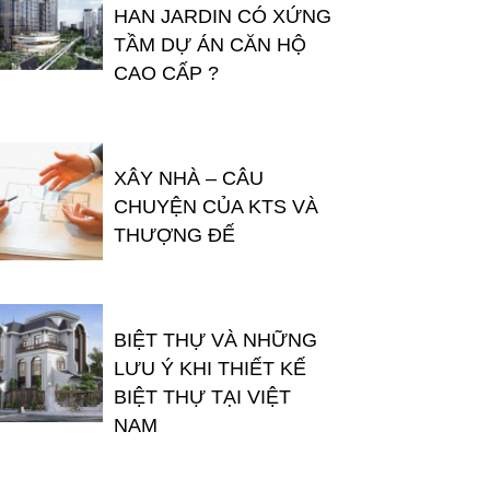
HAN JARDIN CÓ XỨNG
TẦM DỰ ÁN CĂN HỘ
CAO CẤP ?
XÂY NHÀ – CÂU
CHUYỆN CỦA KTS VÀ
THƯỢNG ĐẾ
BIỆT THỰ VÀ NHỮNG
LƯU Ý KHI THIẾT KẾ
BIỆT THỰ TẠI VIỆT
NAM