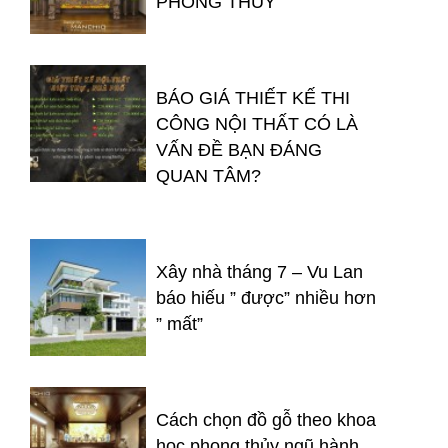
PHONG THỦY
BÁO GIÁ THIẾT KẾ THI
CÔNG NỘI THẤT CÓ LÀ
VẤN ĐỀ BẠN ĐÁNG
QUAN TÂM?
Xây nhà tháng 7 – Vu Lan
báo hiếu ” được” nhiều hơn
” mất”
Cách chọn đồ gỗ theo khoa
học phong thủy ngũ hành