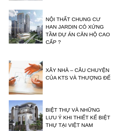
NỘI THẤT CHUNG CƯ
HAN JARDIN CÓ XỨNG
TẦM DỰ ÁN CĂN HỘ CAO
CẤP ?
XÂY NHÀ – CÂU CHUYỆN
CỦA KTS VÀ THƯỢNG ĐẾ
BIỆT THỰ VÀ NHỮNG
LƯU Ý KHI THIẾT KẾ BIỆT
THỰ TẠI VIỆT NAM