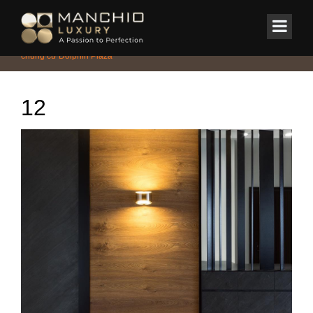
id="homepagex">
Home
/
CHUNG CƯ - PENTHOUSE - DUPLEX
/
Thiết kế nội thất căn hộ
chung cư Dolphin Plaza
12