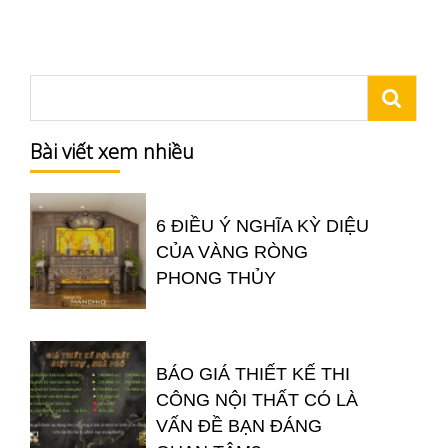
Bài viết xem nhiều
6 ĐIỀU Ý NGHĨA KỲ DIỆU
CỦA VÀNG RÒNG
PHONG THỦY
BÁO GIÁ THIẾT KẾ THI
CÔNG NỘI THẤT CÓ LÀ
VẤN ĐỀ BẠN ĐÁNG