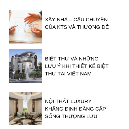
XÂY NHÀ – CÂU CHUYỆN
CỦA KTS VÀ THƯỢNG ĐẾ
BIỆT THỰ VÀ NHỮNG
LƯU Ý KHI THIẾT KẾ BIỆT
THỰ TẠI VIỆT NAM
NỘI THẤT LUXURY
KHẲNG ĐỊNH ĐẲNG CẤP
SỐNG THƯỢNG LƯU