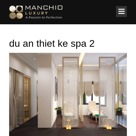
id="homepagex">
Home
/
Spa ✔️ Clinic
/
Thiết kế nội thất Spa 911-Việt Hưng-Hà Nội
du an thiet ke spa 2