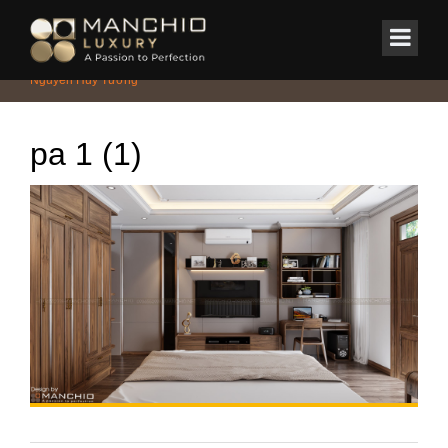
id="homepagex">
Home
/
Nhà phố
/
Thiết kế và Thi công nội thất Nhà Phố lô liền kề
Nguyễn Huy Tưởng
pa 1 (1)