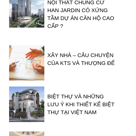
NỘI THẤT CHUNG CƯ
HAN JARDIN CÓ XỨNG
TẦM DỰ ÁN CĂN HỘ CAO
CẤP ?
XÂY NHÀ – CÂU CHUYỆN
CỦA KTS VÀ THƯỢNG ĐẾ
BIỆT THỰ VÀ NHỮNG
LƯU Ý KHI THIẾT KẾ BIỆT
THỰ TẠI VIỆT NAM