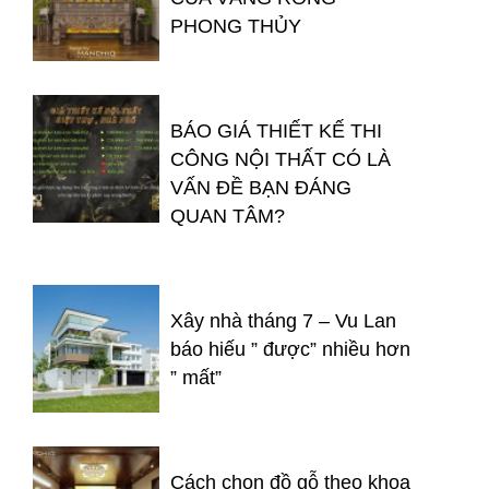
PHONG THỦY
BÁO GIÁ THIẾT KẾ THI
CÔNG NỘI THẤT CÓ LÀ
VẤN ĐỀ BẠN ĐÁNG
QUAN TÂM?
Xây nhà tháng 7 – Vu Lan
báo hiếu ” được” nhiều hơn
” mất”
Cách chọn đồ gỗ theo khoa