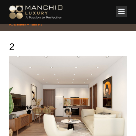
id="homepagex">
Home
/
CHUNG CƯ - PENTHOUSE - DUPLEX
/
Tòa nhà Building
Apartment – Tam Kỳ
2