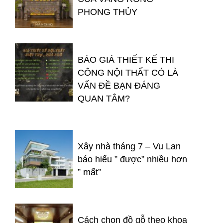
PHONG THỦY
BÁO GIÁ THIẾT KẾ THI
CÔNG NỘI THẤT CÓ LÀ
VẤN ĐỀ BẠN ĐÁNG
QUAN TÂM?
Xây nhà tháng 7 – Vu Lan
báo hiếu ” được” nhiều hơn
” mất”
Cách chọn đồ gỗ theo khoa