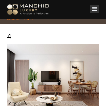
id="homepagex">
Home
/
CHUNG CƯ - PENTHOUSE - DUPLEX
/
Tòa nhà Building
Apartment – Tam Kỳ
4