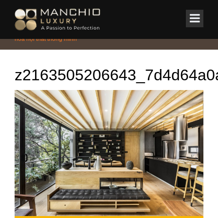
id="homepagex">
Home
/
Tin Tức & Sự Kiện
/
Đẳng cấp từ thiết kế sống xanh – Chuẩn
hóa nội thất thông minh
z2163505206643_7d4d64a0