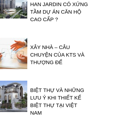
HAN JARDIN CÓ XỨNG
TẦM DỰ ÁN CĂN HỘ
CAO CẤP ?
XÂY NHÀ – CÂU
CHUYỆN CỦA KTS VÀ
THƯỢNG ĐẾ
BIỆT THỰ VÀ NHỮNG
LƯU Ý KHI THIẾT KẾ
BIỆT THỰ TẠI VIỆT
NAM