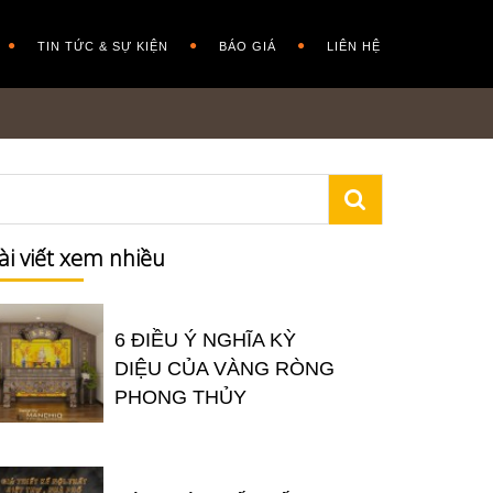
TIN TỨC & SỰ KIỆN
BÁO GIÁ
LIÊN HỆ
ài viết xem nhiều
6 ĐIỀU Ý NGHĨA KỲ
DIỆU CỦA VÀNG RÒNG
PHONG THỦY