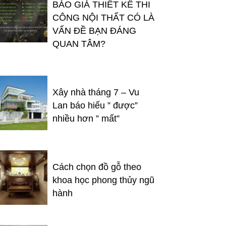
BÁO GIÁ THIẾT KẾ THI
CÔNG NỘI THẤT CÓ LÀ
VẤN ĐỀ BẠN ĐÁNG
QUAN TÂM?
Xây nhà tháng 7 – Vu
Lan báo hiếu ” được”
nhiều hơn ” mất”
Cách chọn đồ gỗ theo
khoa học phong thủy ngũ
hành