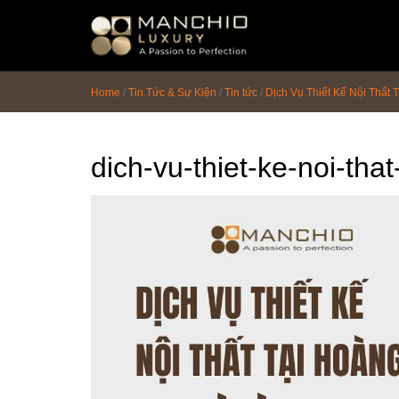
id="homepagex">
Home
/
Tin Tức & Sự Kiện
/
Tin tức
/
Dịch Vụ Thiết Kế Nội Thất 
dich-vu-thiet-ke-noi-that