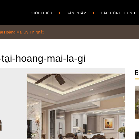
GIỚI THIỆU
SẢN PHẨM
CÁC CÔNG TRÌNH
Tại Hoàng Mai Uy Tín Nhất
-tại-hoang-mai-la-gi
B