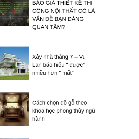
BÁO GIÁ THIẾT KẾ THI
CÔNG NỘI THẤT CÓ LÀ
VẤN ĐỀ BẠN ĐÁNG
QUAN TÂM?
Xây nhà tháng 7 – Vu
Lan báo hiếu ” được”
nhiều hơn ” mất”
Cách chọn đồ gỗ theo
khoa học phong thủy ngũ
hành