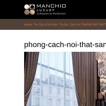
id="homepagex">
Home
/
Tin Tức & Sự Kiện
/
Tin tức
/
Dịch Vụ Thiết Kế Nội Thất 
phong-cach-noi-that-sa