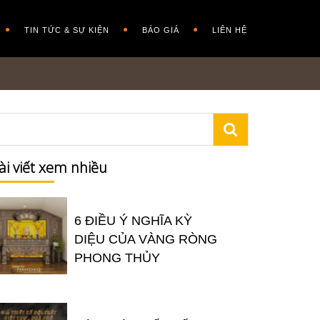
TIN TỨC & SỰ KIỆN
BÁO GIÁ
LIÊN HỆ
ài viết xem nhiều
6 ĐIỀU Ý NGHĨA KỲ
DIỆU CỦA VÀNG RÒNG
PHONG THỦY