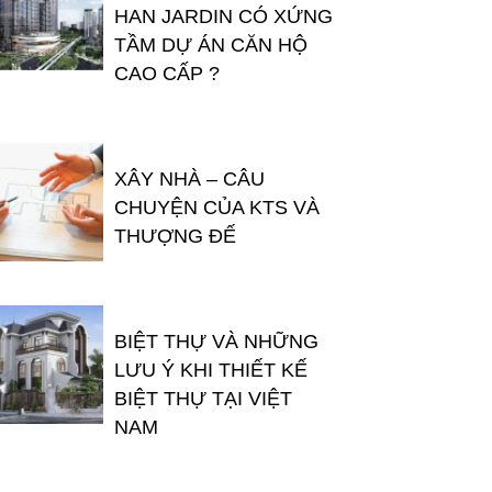
HAN JARDIN CÓ XỨNG
TẦM DỰ ÁN CĂN HỘ
CAO CẤP ?
XÂY NHÀ – CÂU
CHUYỆN CỦA KTS VÀ
THƯỢNG ĐẾ
BIỆT THỰ VÀ NHỮNG
LƯU Ý KHI THIẾT KẾ
BIỆT THỰ TẠI VIỆT
NAM