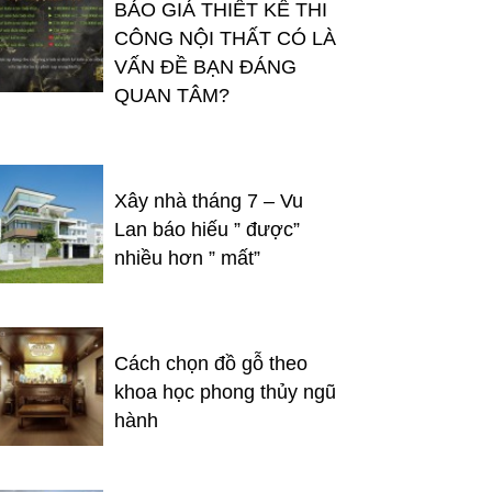
BÁO GIÁ THIẾT KẾ THI
CÔNG NỘI THẤT CÓ LÀ
VẤN ĐỀ BẠN ĐÁNG
QUAN TÂM?
Xây nhà tháng 7 – Vu
Lan báo hiếu ” được”
nhiều hơn ” mất”
Cách chọn đồ gỗ theo
khoa học phong thủy ngũ
hành