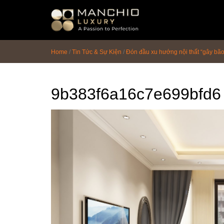
id="homepagex">
Home
/
Tin Tức & Sự Kiện
/
Đón đầu xu hướng nội thất “gây bã
9b383f6a16c7e699bfd6