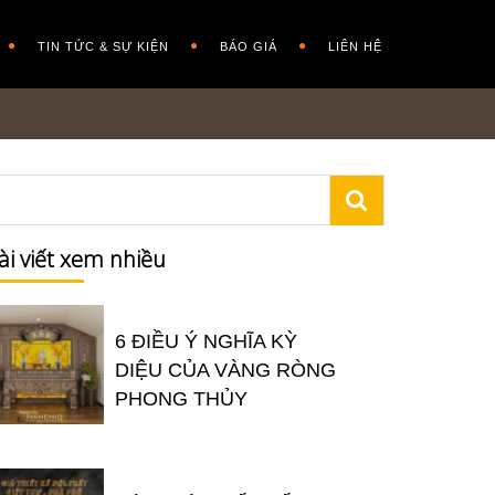
TIN TỨC & SỰ KIỆN
BÁO GIÁ
LIÊN HỆ
ài viết xem nhiều
6 ĐIỀU Ý NGHĨA KỲ
DIỆU CỦA VÀNG RÒNG
PHONG THỦY