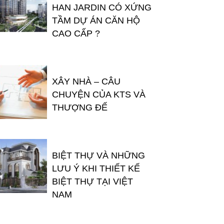
HAN JARDIN CÓ XỨNG
TẦM DỰ ÁN CĂN HỘ
CAO CẤP ?
XÂY NHÀ – CÂU
CHUYỆN CỦA KTS VÀ
THƯỢNG ĐẾ
BIỆT THỰ VÀ NHỮNG
LƯU Ý KHI THIẾT KẾ
BIỆT THỰ TẠI VIỆT
NAM