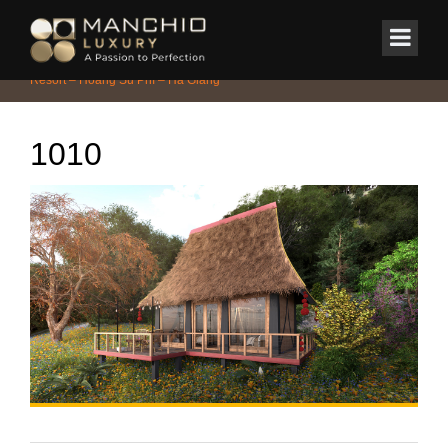
id="homepagex">
Home
/
DỰ ÁN TIÊU BIỂU
/
Dự án Kiến Trúc Quy Hoạch PanHou
Resort – Hoàng Su Phì – Hà Giang
1010