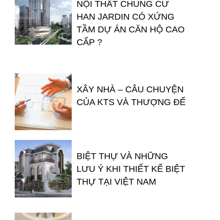
NỘI THẤT CHUNG CƯ
HAN JARDIN CÓ XỨNG
TẦM DỰ ÁN CĂN HỘ CAO
CẤP ?
XÂY NHÀ – CÂU CHUYỆN
CỦA KTS VÀ THƯỢNG ĐẾ
BIỆT THỰ VÀ NHỮNG
LƯU Ý KHI THIẾT KẾ BIỆT
THỰ TẠI VIỆT NAM