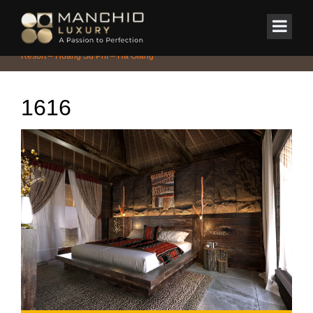
id="homepagex">
Home
/
DỰ ÁN TIÊU BIỂU
/
Dự án Kiến Trúc Quy Hoạch PanHou
Resort – Hoàng Su Phì – Hà Giang
1616