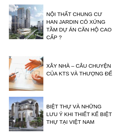
NỘI THẤT CHUNG CƯ
HAN JARDIN CÓ XỨNG
TẦM DỰ ÁN CĂN HỘ CAO
CẤP ?
XÂY NHÀ – CÂU CHUYỆN
CỦA KTS VÀ THƯỢNG ĐẾ
BIỆT THỰ VÀ NHỮNG
LƯU Ý KHI THIẾT KẾ BIỆT
THỰ TẠI VIỆT NAM