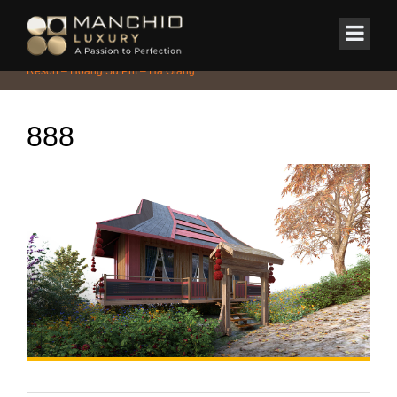
id="homepagex">
Home
/
DỰ ÁN TIÊU BIỂU
/
Dự án Kiến Trúc Quy Hoạch PanHou
Resort – Hoàng Su Phì – Hà Giang
888