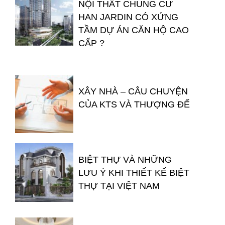
NỘI THẤT CHUNG CƯ
HAN JARDIN CÓ XỨNG
TẦM DỰ ÁN CĂN HỘ CAO
CẤP ?
XÂY NHÀ – CÂU CHUYỆN
CỦA KTS VÀ THƯỢNG ĐẾ
BIỆT THỰ VÀ NHỮNG
LƯU Ý KHI THIẾT KẾ BIỆT
THỰ TẠI VIỆT NAM