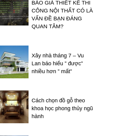
BÁO GIÁ THIẾT KẾ THI
CÔNG NỘI THẤT CÓ LÀ
VẤN ĐỀ BẠN ĐÁNG
QUAN TÂM?
Xây nhà tháng 7 – Vu
Lan báo hiếu ” được”
nhiều hơn ” mất”
Cách chọn đồ gỗ theo
khoa học phong thủy ngũ
hành