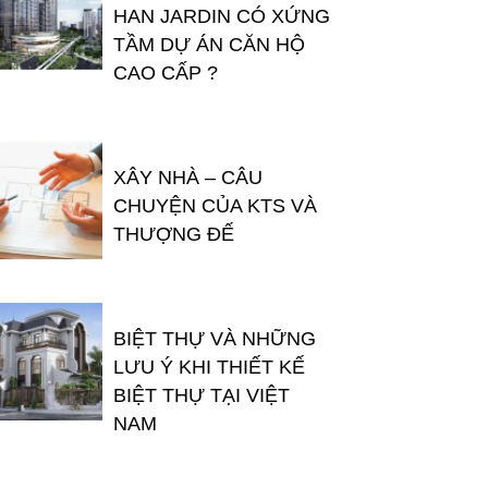
HAN JARDIN CÓ XỨNG
TẦM DỰ ÁN CĂN HỘ
CAO CẤP ?
XÂY NHÀ – CÂU
CHUYỆN CỦA KTS VÀ
THƯỢNG ĐẾ
BIỆT THỰ VÀ NHỮNG
LƯU Ý KHI THIẾT KẾ
BIỆT THỰ TẠI VIỆT
NAM