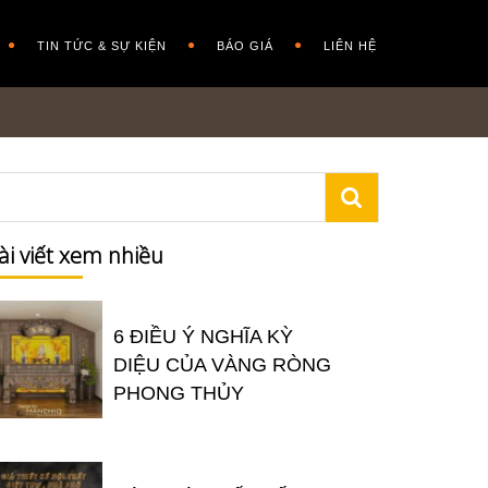
TIN TỨC & SỰ KIỆN
BÁO GIÁ
LIÊN HỆ
ài viết xem nhiều
6 ĐIỀU Ý NGHĨA KỲ
DIỆU CỦA VÀNG RÒNG
PHONG THỦY