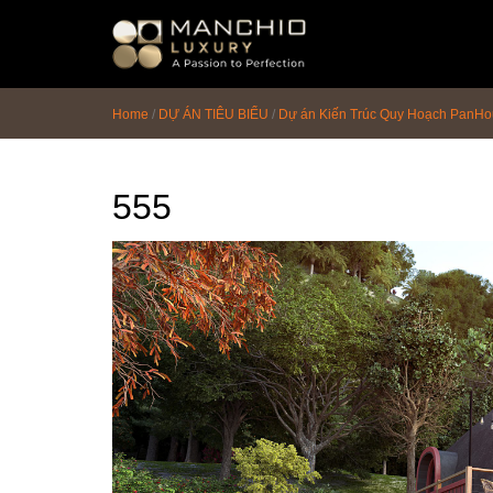
id="homepagex">
Home
/
DỰ ÁN TIÊU BIỂU
/
Dự án Kiến Trúc Quy Hoạch PanHou
555