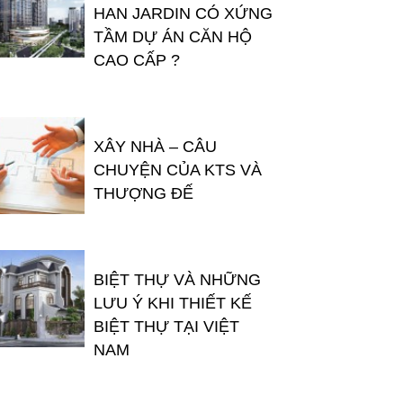
HAN JARDIN CÓ XỨNG
TẦM DỰ ÁN CĂN HỘ
CAO CẤP ?
XÂY NHÀ – CÂU
CHUYỆN CỦA KTS VÀ
THƯỢNG ĐẾ
BIỆT THỰ VÀ NHỮNG
LƯU Ý KHI THIẾT KẾ
BIỆT THỰ TẠI VIỆT
NAM