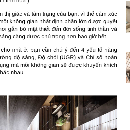
h minh họa )
n thị giác và tâm trạng của bạn, vì thế cảm xúc
một không gian nhất định phần lớn được quyết
nơi gắn bó mật thiết đến đời sống tinh thần và
sáng càng được chú trọng hơn bao giờ hết.
 cho nhà ở, bạn cần chú ý đến 4 yếu tố hàng
ường độ sáng, Độ chói (UGR) và Chỉ số hoàn
dụng mà mỗi không gian sẽ được khuyến khích
 khác nhau.