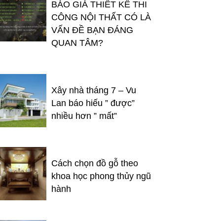
BÁO GIÁ THIẾT KẾ THI
CÔNG NỘI THẤT CÓ LÀ
VẤN ĐỀ BẠN ĐÁNG
QUAN TÂM?
Xây nhà tháng 7 – Vu
Lan báo hiếu ” được”
nhiều hơn ” mất”
Cách chọn đồ gỗ theo
khoa học phong thủy ngũ
hành