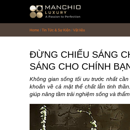
id="homepagex">
Home
/
Tin Tức & Sự Kiện
/
Vật liệu
ĐỪNG CHIẾU SÁNG CH
SÁNG CHO CHÍNH BẠ
Không gian sống tối ưu trước nhất cần 
khoắn về cả mặt thể chất lẫn tinh thầ
giúp nâng tầm trải nghiệm sống và thẩ