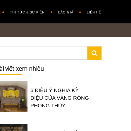
TIN TỨC & SỰ KIỆN
BÁO GIÁ
LIÊN HỆ
ài viết xem nhiều
6 ĐIỀU Ý NGHĨA KỲ
DIỆU CỦA VÀNG RÒNG
PHONG THỦY