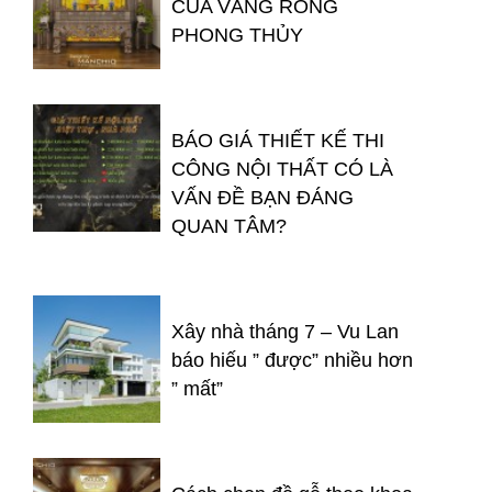
CỦA VÀNG RÒNG
PHONG THỦY
BÁO GIÁ THIẾT KẾ THI
CÔNG NỘI THẤT CÓ LÀ
VẤN ĐỀ BẠN ĐÁNG
QUAN TÂM?
Xây nhà tháng 7 – Vu Lan
báo hiếu ” được” nhiều hơn
” mất”