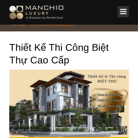
id="homepagex">
Home
/
Tin Tức & Sự Kiện
/
Tin tức
/
GIÁ THIẾT KẾ KIẾN TRÚC NỘI
THẤT BIỆT THỰ, NHÀ PHỐ NĂM 2023
Thiết Kế Thi Công Biệt
Thự Cao Cấp