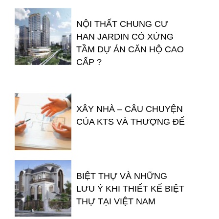
NỘI THẤT CHUNG CƯ
HAN JARDIN CÓ XỨNG
TẦM DỰ ÁN CĂN HỘ CAO
CẤP ?
XÂY NHÀ – CÂU CHUYỆN
CỦA KTS VÀ THƯỢNG ĐẾ
BIỆT THỰ VÀ NHỮNG
LƯU Ý KHI THIẾT KẾ BIỆT
THỰ TẠI VIỆT NAM