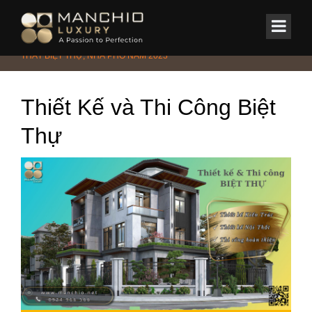
id="homepagex">
Home
/
Tin Tức & Sự Kiện
/
Tin tức
/
GIÁ THIẾT KẾ KIẾN TRÚC NỘI
THẤT BIỆT THỰ, NHÀ PHỐ NĂM 2023
Thiết Kế và Thi Công Biệt
Thự