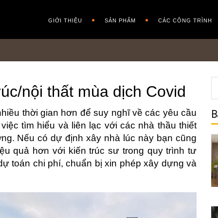
GIỚI THIỆU
SẢN PHẨM
CÁC CÔNG TRÌNH
trúc/nội thất mùa dịch Covid
nhiều thời gian hơn để suy nghĩ về các yêu cầu
B
iệc tìm hiểu và liên lạc với các nhà thầu thiết
lượng. Nếu có dự định xây nhà lúc này bạn cũng
iệu quả hơn với kiến trúc sư trong quy trình tư
 dự toán chi phí, chuẩn bị xin phép xây dựng và