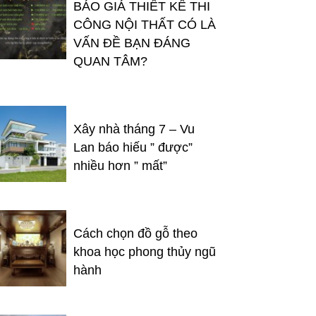
BÁO GIÁ THIẾT KẾ THI
CÔNG NỘI THẤT CÓ LÀ
VẤN ĐỀ BẠN ĐÁNG
QUAN TÂM?
Xây nhà tháng 7 – Vu
Lan báo hiếu ” được”
nhiều hơn ” mất”
Cách chọn đồ gỗ theo
khoa học phong thủy ngũ
hành