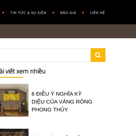
TIN TỨC & SỰ KIỆN
BÁO GIÁ
LIÊN HỆ
ài viết xem nhiều
6 ĐIỀU Ý NGHĨA KỲ
DIỆU CỦA VÀNG RÒNG
PHONG THỦY