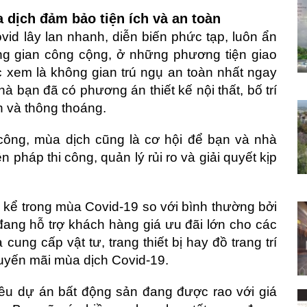
a dịch đảm bảo tiện ích và an toàn
vid lây lan nhanh, diễn biến phức tạp, luôn ẩn
ng gian công cộng, ở những phương tiện giao
c xem là không gian trú ngụ an toàn nhất ngay
hà bạn đã có phương án thiết kế nội thất, bố trí
h và thông thoáng.
 công, mùa dịch cũng là cơ hội để bạn và nhà
 pháp thi công, quản lý rủi ro và giải quyết kịp
g kể trong mùa Covid-19 so với bình thường bởi
n đang hỗ trợ khách hàng giá ưu đãi lớn cho các
à cung cấp vật tư, trang thiết bị hay đồ trang trí
huyến mãi mùa dịch Covid-19.
ều dự án bất động sản đang được rao với giá