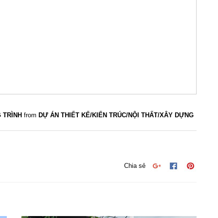
G TRÌNH
from
DỰ ÁN THIẾT KẾ/KIẾN TRÚC/NỘI THẤT/XÂY DỰNG
Chia sẻ