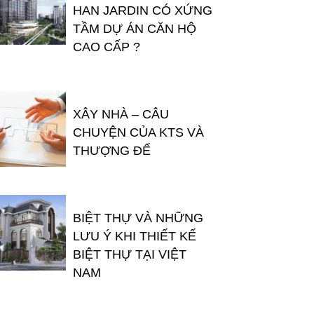
HAN JARDIN CÓ XỨNG
TẦM DỰ ÁN CĂN HỘ
CAO CẤP ?
XÂY NHÀ – CÂU
CHUYỆN CỦA KTS VÀ
THƯỢNG ĐẾ
BIỆT THỰ VÀ NHỮNG
LƯU Ý KHI THIẾT KẾ
BIỆT THỰ TẠI VIỆT
NAM