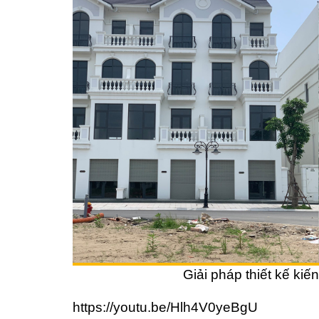
Giải pháp thiết kế kiến
https://youtu.be/Hlh4V0yeBgU