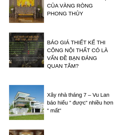
CỦA VÀNG RÒNG
PHONG THỦY
BÁO GIÁ THIẾT KẾ THI
CÔNG NỘI THẤT CÓ LÀ
VẤN ĐỀ BẠN ĐÁNG
QUAN TÂM?
Xây nhà tháng 7 – Vu Lan
báo hiếu ” được” nhiều hơn
” mất”