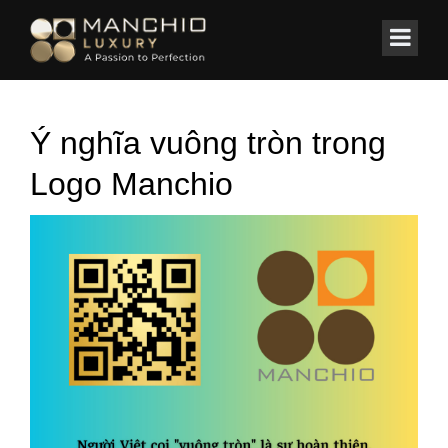
id="homepagex">
Home
/
GIỚI THIỆU
/
Tổng quan về Manchio
Ý nghĩa vuông tròn trong
Logo Manchio