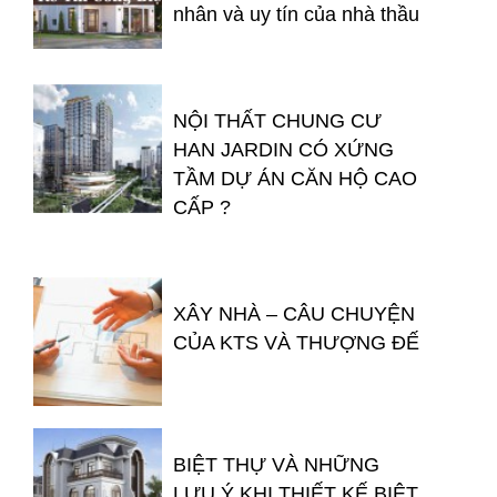
nhân và uy tín của nhà thầu
NỘI THẤT CHUNG CƯ
HAN JARDIN CÓ XỨNG
TẦM DỰ ÁN CĂN HỘ CAO
CẤP ?
XÂY NHÀ – CÂU CHUYỆN
CỦA KTS VÀ THƯỢNG ĐẾ
BIỆT THỰ VÀ NHỮNG
LƯU Ý KHI THIẾT KẾ BIỆT