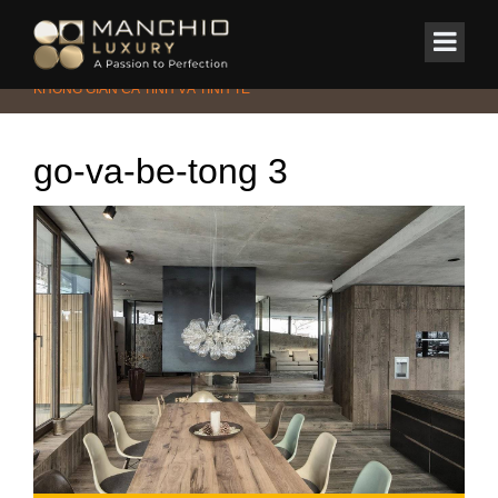
id="homepagex">
Home
/
Tin Tức & Sự Kiện
/
Phong cách
/
GỖ & BÊ TÔNG BIỂU ĐẠT
KHÔNG GIAN CÁ TÍNH VÀ TINH TẾ
go-va-be-tong 3