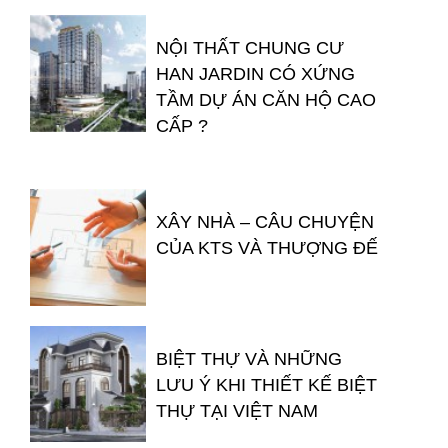
NỘI THẤT CHUNG CƯ
HAN JARDIN CÓ XỨNG
TẦM DỰ ÁN CĂN HỘ CAO
CẤP ?
XÂY NHÀ – CÂU CHUYỆN
CỦA KTS VÀ THƯỢNG ĐẾ
BIỆT THỰ VÀ NHỮNG
LƯU Ý KHI THIẾT KẾ BIỆT
THỰ TẠI VIỆT NAM