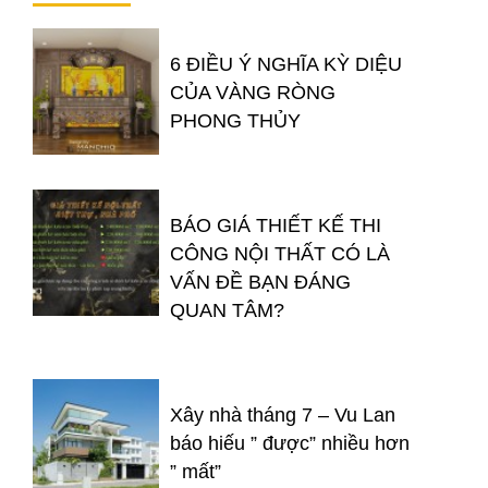
6 ĐIỀU Ý NGHĨA KỲ DIỆU
CỦA VÀNG RÒNG
PHONG THỦY
BÁO GIÁ THIẾT KẾ THI
CÔNG NỘI THẤT CÓ LÀ
VẤN ĐỀ BẠN ĐÁNG
QUAN TÂM?
Xây nhà tháng 7 – Vu Lan
báo hiếu ” được” nhiều hơn
” mất”