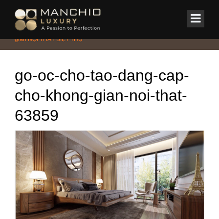
id="homepagex">
Home
/
Tin Tức & Sự Kiện
/
GỖ ÓC CHÓ tạo ĐẲNG CẤP cho không
gian NỘI THẤT BIỆT THỰ
go-oc-cho-tao-dang-cap-
cho-khong-gian-noi-that-
63859