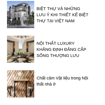
BIỆT THỰ VÀ NHỮNG
LƯU Ý KHI THIẾT KẾ BIỆT
THỰ TẠI VIỆT NAM
NỘI THẤT LUXURY
KHẲNG ĐỊNH ĐẲNG CẤP
SỐNG THƯỢNG LƯU
Chất cảm Vật liệu trong Nội
thất nhà ở