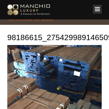
id="homepagex">
Home
/
Tin Tức & Sự Kiện
/
Vật liệu
/
GỖ TỰ NHIÊN VÀ CÁCH KÉO DÀI
TUỔI THỌ ĐỒ NỘI THẤT GIA ĐÌNH
98186615_27542998914650