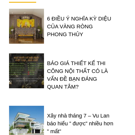
6 ĐIỀU Ý NGHĨA KỲ DIỆU
CỦA VÀNG RÒNG
PHONG THỦY
BÁO GIÁ THIẾT KẾ THI
CÔNG NỘI THẤT CÓ LÀ
VẤN ĐỀ BẠN ĐÁNG
QUAN TÂM?
Xây nhà tháng 7 – Vu Lan
báo hiếu ” được” nhiều hơn
” mất”