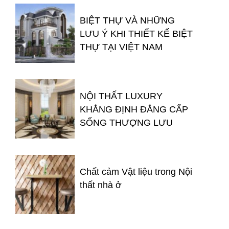
BIỆT THỰ VÀ NHỮNG
LƯU Ý KHI THIẾT KẾ BIỆT
THỰ TẠI VIỆT NAM
NỘI THẤT LUXURY
KHẲNG ĐỊNH ĐẲNG CẤP
SỐNG THƯỢNG LƯU
Chất cảm Vật liệu trong Nội
thất nhà ở