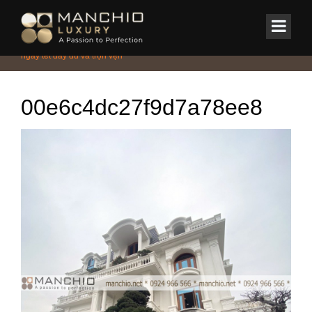
id="homepagex">
Home
/
Tin Tức & Sự Kiện
/
Hoàn thiện không gian nội thất mới cho
ngày tết đầy đủ và trọn vẹn
00e6c4dc27f9d7a78ee8