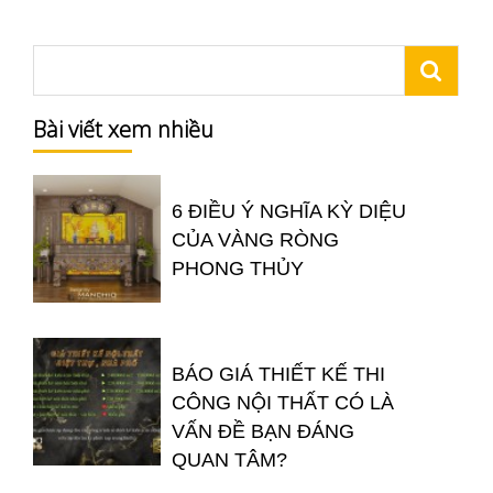
Bài viết xem nhiều
6 ĐIỀU Ý NGHĨA KỲ DIỆU
CỦA VÀNG RÒNG
PHONG THỦY
BÁO GIÁ THIẾT KẾ THI
CÔNG NỘI THẤT CÓ LÀ
VẤN ĐỀ BẠN ĐÁNG
QUAN TÂM?