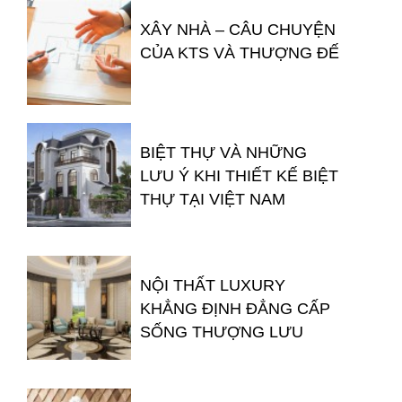
XÂY NHÀ – CÂU CHUYỆN
CỦA KTS VÀ THƯỢNG ĐẾ
BIỆT THỰ VÀ NHỮNG
LƯU Ý KHI THIẾT KẾ BIỆT
THỰ TẠI VIỆT NAM
NỘI THẤT LUXURY
KHẲNG ĐỊNH ĐẲNG CẤP
SỐNG THƯỢNG LƯU