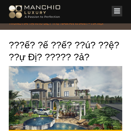
id="homepagex">
Home
/
Tin Tức & Sự Kiện
/
Phong cách
/
KIẾN TRÚC BIỆT THỰ ĐỊA
TRUNG HẢI TẠI KHU BIỆT THỰ NAM AN KHÁNH – HÀ NỘI
???ế? ?ế ??ế? ??ú? ??ệ?
??ự Đị? ????? ?ả?