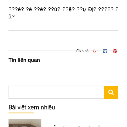
???ế? ?ế ??ế? ??ú? ??ệ? ??ự Đị? ????? ?
ả?
Chia sẻ
Tin liên quan
Bài viết xem nhiều