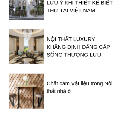
LƯU Ý KHI THIẾT KẾ BIỆT
THỰ TẠI VIỆT NAM
NỘI THẤT LUXURY
KHẲNG ĐỊNH ĐẲNG CẤP
SỐNG THƯỢNG LƯU
Chất cảm Vật liệu trong Nội
thất nhà ở