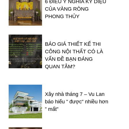
6 ĐIỀU Ý NGHĨA KỲ DIỆU
CỦA VÀNG RÒNG
PHONG THỦY
BÁO GIÁ THIẾT KẾ THI
CÔNG NỘI THẤT CÓ LÀ
VẤN ĐỀ BẠN ĐÁNG
QUAN TÂM?
Xây nhà tháng 7 – Vu Lan
báo hiếu ” được” nhiều hơn
” mất”