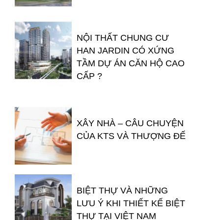
NỘI THẤT CHUNG CƯ
HAN JARDIN CÓ XỨNG
TẦM DỰ ÁN CĂN HỘ CAO
CẤP ?
XÂY NHÀ – CÂU CHUYỆN
CỦA KTS VÀ THƯỢNG ĐẾ
BIỆT THỰ VÀ NHỮNG
LƯU Ý KHI THIẾT KẾ BIỆT
THỰ TẠI VIỆT NAM