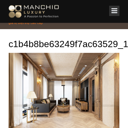
id="homepagex">
Home
/
Tin Tức & Sự Kiện
/
Phong cách
/
Nội thất gỗ tự nhiên nâng tầm
giá trị biệt thự cao cấp
c1b4b8be63249f7ac63529_