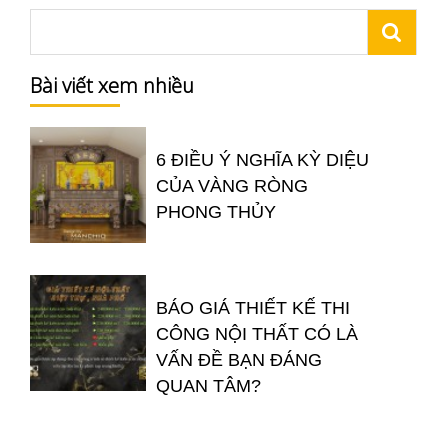
Bài viết xem nhiều
6 ĐIỀU Ý NGHĨA KỲ DIỆU
CỦA VÀNG RÒNG
PHONG THỦY
BÁO GIÁ THIẾT KẾ THI
CÔNG NỘI THẤT CÓ LÀ
VẤN ĐỀ BẠN ĐÁNG
QUAN TÂM?