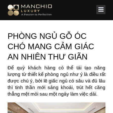
id="homepagex">
Home
/
Tin Tức & Sự Kiện
PHÒNG NGỦ GỖ ÓC
CHÓ MANG CẢM GIÁC
AN NHIÊN THƯ GIÃN
Để quý khách hàng có thể tái tạo năng
lượng từ thiết kế phòng ngủ như ý là điều rất
được chú ý, bởi lẽ giấc ngủ có sâu và đủ lâu
thì tinh thần mới sảng khoái, trút hết căng
thẳng mệt mỏi sau một ngày làm việc dài.