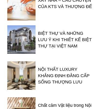
XÂY NHÀ – CÂU CHUYỆN
CỦA KTS VÀ THƯỢNG ĐẾ
BIỆT THỰ VÀ NHỮNG
LƯU Ý KHI THIẾT KẾ BIỆT
THỰ TẠI VIỆT NAM
NỘI THẤT LUXURY
KHẲNG ĐỊNH ĐẲNG CẤP
SỐNG THƯỢNG LƯU
Chất cảm Vật liệu trong Nội