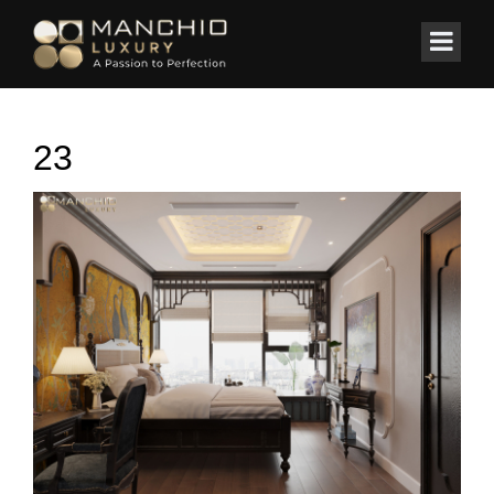
id="homepagex">
Home
/
Thi công nội thất
/
DUPLEX LONG BIÊN
23