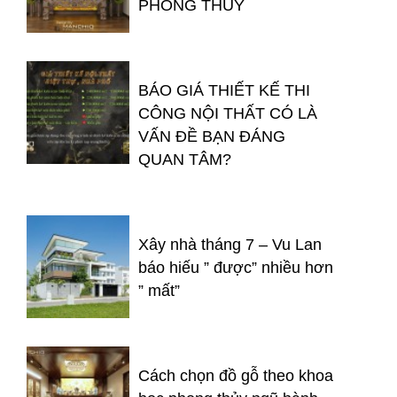
PHONG THỦY
BÁO GIÁ THIẾT KẾ THI
CÔNG NỘI THẤT CÓ LÀ
VẤN ĐỀ BẠN ĐÁNG
QUAN TÂM?
Xây nhà tháng 7 – Vu Lan
báo hiếu ” được” nhiều hơn
” mất”
Cách chọn đồ gỗ theo khoa