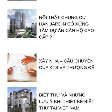
NỘI THẤT CHUNG CƯ
HAN JARDIN CÓ XỨNG
TẦM DỰ ÁN CĂN HỘ CAO
CẤP ?
XÂY NHÀ – CÂU CHUYỆN
CỦA KTS VÀ THƯỢNG ĐẾ
BIỆT THỰ VÀ NHỮNG
LƯU Ý KHI THIẾT KẾ BIỆT
THỰ TẠI VIỆT NAM