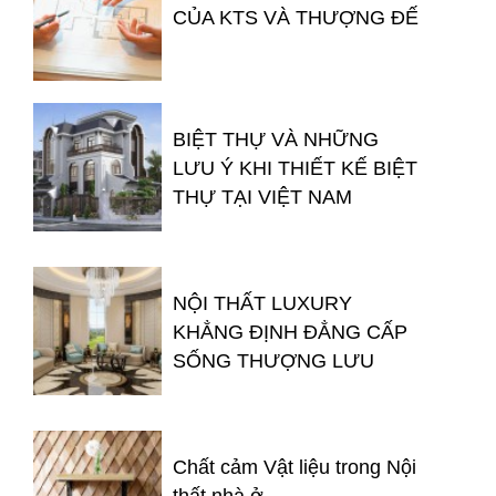
CỦA KTS VÀ THƯỢNG ĐẾ
BIỆT THỰ VÀ NHỮNG
LƯU Ý KHI THIẾT KẾ BIỆT
THỰ TẠI VIỆT NAM
NỘI THẤT LUXURY
KHẲNG ĐỊNH ĐẲNG CẤP
SỐNG THƯỢNG LƯU
Chất cảm Vật liệu trong Nội
thất nhà ở