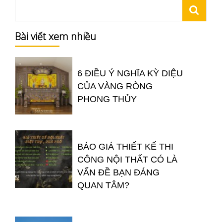
Bài viết xem nhiều
6 ĐIỀU Ý NGHĨA KỲ DIỆU
CỦA VÀNG RÒNG
PHONG THỦY
BÁO GIÁ THIẾT KẾ THI
CÔNG NỘI THẤT CÓ LÀ
VẤN ĐỀ BẠN ĐÁNG
QUAN TÂM?