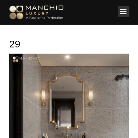
id="homepagex">
Home
/
Thi công nội thất
/
DUPLEX LONG BIÊN
29