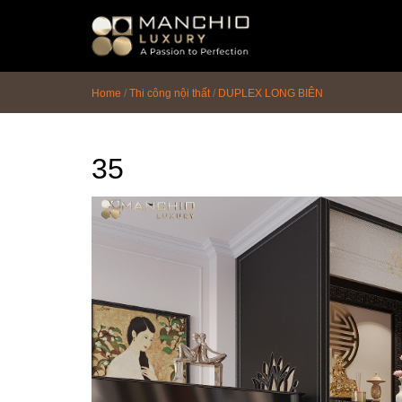
id="homepagex">
Home
/
Thi công nội thất
/
DUPLEX LONG BIÊN
35