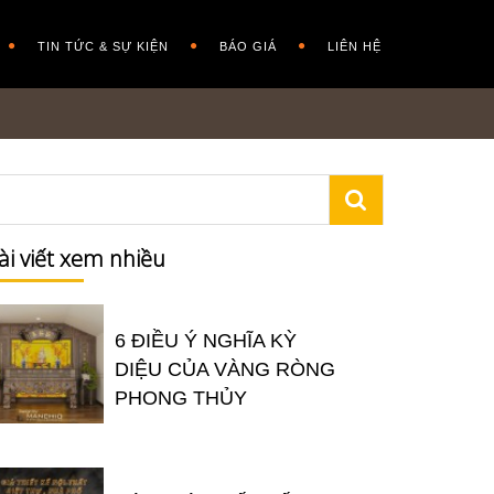
TIN TỨC & SỰ KIỆN
BÁO GIÁ
LIÊN HỆ
ài viết xem nhiều
6 ĐIỀU Ý NGHĨA KỲ
DIỆU CỦA VÀNG RÒNG
PHONG THỦY