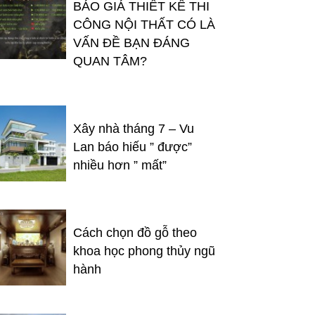
BÁO GIÁ THIẾT KẾ THI
CÔNG NỘI THẤT CÓ LÀ
VẤN ĐỀ BẠN ĐÁNG
QUAN TÂM?
Xây nhà tháng 7 – Vu
Lan báo hiếu ” được”
nhiều hơn ” mất”
Cách chọn đồ gỗ theo
khoa học phong thủy ngũ
hành