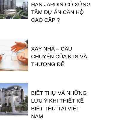
HAN JARDIN CÓ XỨNG
TẦM DỰ ÁN CĂN HỘ
CAO CẤP ?
XÂY NHÀ – CÂU
CHUYỆN CỦA KTS VÀ
THƯỢNG ĐẾ
BIỆT THỰ VÀ NHỮNG
LƯU Ý KHI THIẾT KẾ
BIỆT THỰ TẠI VIỆT
NAM