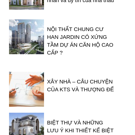
nhân và uy tín của nhà thầu
NỘI THẤT CHUNG CƯ
HAN JARDIN CÓ XỨNG
TẦM DỰ ÁN CĂN HỘ CAO
CẤP ?
XÂY NHÀ – CÂU CHUYỆN
CỦA KTS VÀ THƯỢNG ĐẾ
BIỆT THỰ VÀ NHỮNG
LƯU Ý KHI THIẾT KẾ BIỆT