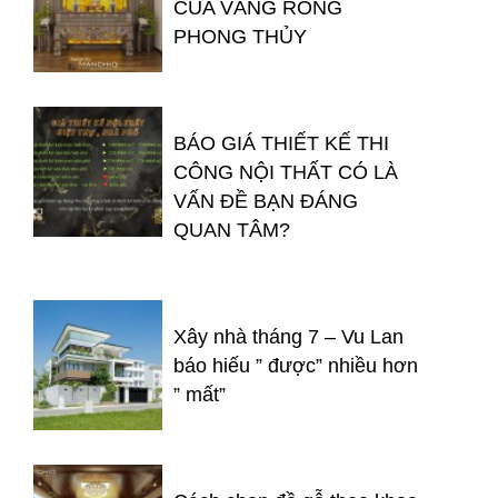
CỦA VÀNG RÒNG
PHONG THỦY
BÁO GIÁ THIẾT KẾ THI
CÔNG NỘI THẤT CÓ LÀ
VẤN ĐỀ BẠN ĐÁNG
QUAN TÂM?
Xây nhà tháng 7 – Vu Lan
báo hiếu ” được” nhiều hơn
” mất”