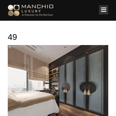
id="homepagex">
Home
/
Thi công nội thất
/
DUPLEX LONG BIÊN
49