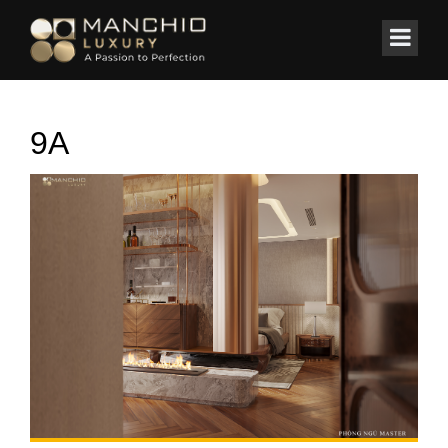
id="homepagex">
Home
/
Thi công nội thất
/
NALA PENTHOUSE
9A