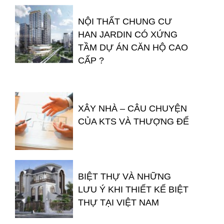
NỘI THẤT CHUNG CƯ
HAN JARDIN CÓ XỨNG
TẦM DỰ ÁN CĂN HỘ CAO
CẤP ?
XÂY NHÀ – CÂU CHUYỆN
CỦA KTS VÀ THƯỢNG ĐẾ
BIỆT THỰ VÀ NHỮNG
LƯU Ý KHI THIẾT KẾ BIỆT
THỰ TẠI VIỆT NAM