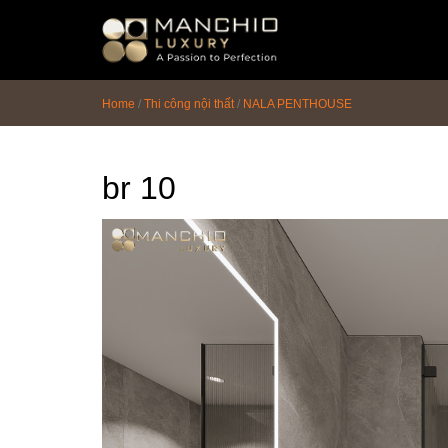
id="homepagex">
Home
/
Thi công nội thất
/
NALA PENTHOUSE
br 10