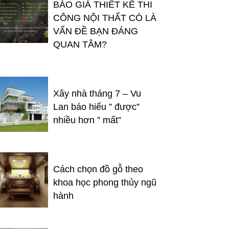
BÁO GIÁ THIẾT KẾ THI
CÔNG NỘI THẤT CÓ LÀ
VẤN ĐỀ BẠN ĐÁNG
QUAN TÂM?
Xây nhà tháng 7 – Vu
Lan báo hiếu ” được”
nhiều hơn ” mất”
Cách chọn đồ gỗ theo
khoa học phong thủy ngũ
hành