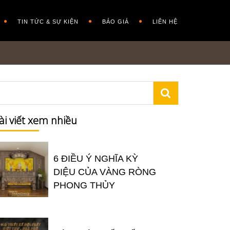
TIN TỨC & SỰ KIỆN
BÁO GIÁ
LIÊN HỆ
ài viết xem nhiều
6 ĐIỀU Ý NGHĨA KỲ
DIỆU CỦA VÀNG RÒNG
PHONG THỦY