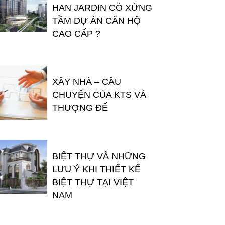
HAN JARDIN CÓ XỨNG
TẦM DỰ ÁN CĂN HỘ
CAO CẤP ?
XÂY NHÀ – CÂU
CHUYỆN CỦA KTS VÀ
THƯỢNG ĐẾ
BIỆT THỰ VÀ NHỮNG
LƯU Ý KHI THIẾT KẾ
BIỆT THỰ TẠI VIỆT
NAM