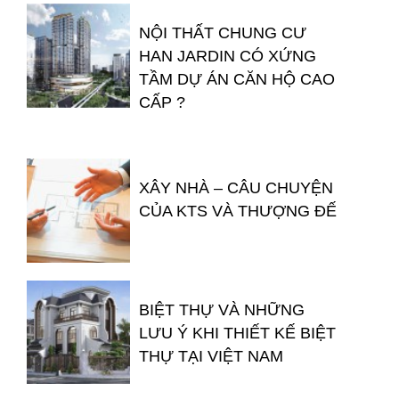
NỘI THẤT CHUNG CƯ
HAN JARDIN CÓ XỨNG
TẦM DỰ ÁN CĂN HỘ CAO
CẤP ?
XÂY NHÀ – CÂU CHUYỆN
CỦA KTS VÀ THƯỢNG ĐẾ
BIỆT THỰ VÀ NHỮNG
LƯU Ý KHI THIẾT KẾ BIỆT
THỰ TẠI VIỆT NAM