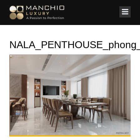
id="homepagex">
Home
/
Thi công nội thất
/
NALA PENTHOUSE
NALA_PENTHOUSE_phong_