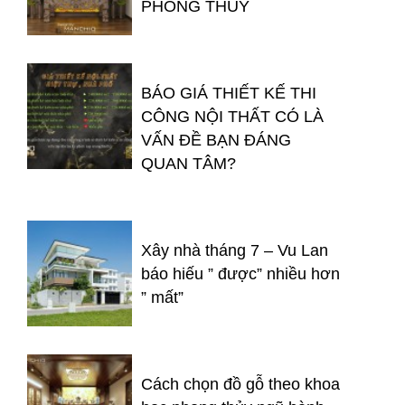
PHONG THỦY
BÁO GIÁ THIẾT KẾ THI
CÔNG NỘI THẤT CÓ LÀ
VẤN ĐỀ BẠN ĐÁNG
QUAN TÂM?
Xây nhà tháng 7 – Vu Lan
báo hiếu ” được” nhiều hơn
” mất”
Cách chọn đồ gỗ theo khoa