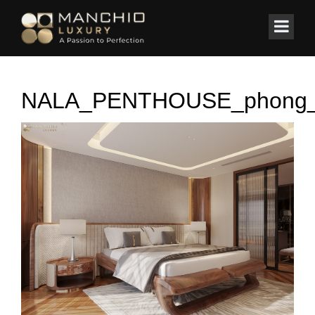
id="homepagex">
Home
/
Thi công nội thất
/
NALA PENTHOUSE
NALA_PENTHOUSE_phong_