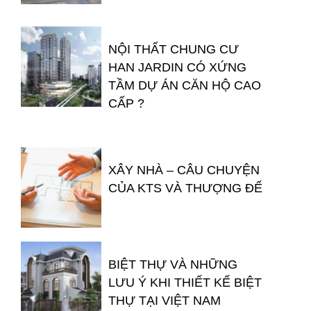
NỘI THẤT CHUNG CƯ
HAN JARDIN CÓ XỨNG
TẦM DỰ ÁN CĂN HỘ CAO
CẤP ?
XÂY NHÀ – CÂU CHUYỆN
CỦA KTS VÀ THƯỢNG ĐẾ
BIỆT THỰ VÀ NHỮNG
LƯU Ý KHI THIẾT KẾ BIỆT
THỰ TẠI VIỆT NAM